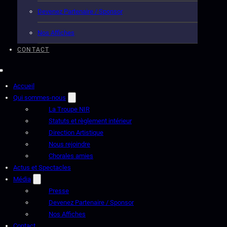
Devenez Partenaire / Sponsor
Nos Affiches
CONTACT
Accueil
Qui sommes-nous
La Troupe NIR
Statuts et règlement intérieur
Direction Artistique
Nous rejoindre
Chorales amies
Actus et Spectacles
Média
Presse
Devenez Partenaire / Sponsor
Nos Affiches
Contact