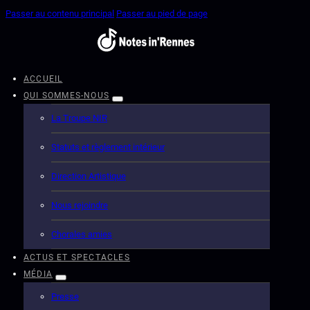
Passer au contenu principal
Passer au pied de page
ACCUEIL
QUI SOMMES-NOUS
La Troupe NIR
Statuts et règlement intérieur
Direction Artistique
Nous rejoindre
Chorales amies
ACTUS ET SPECTACLES
MÉDIA
Presse