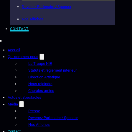
Devenez Partenaire / Sponsor
Nos Affiches
CONTACT
Accueil
Qui sommes-nous
La Troupe NIR
Statuts et règlement intérieur
Direction Artistique
Nous rejoindre
Chorales amies
Actus et Spectacles
Média
Presse
Devenez Partenaire / Sponsor
Nos Affiches
Contact