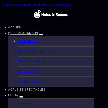
Passer au contenu principal
Passer au pied de page
ACCUEIL
QUI SOMMES-NOUS
La Troupe NIR
Statuts et règlement intérieur
Direction Artistique
Nous rejoindre
Chorales amies
ACTUS ET SPECTACLES
MÉDIA
Presse