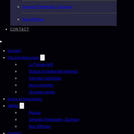
Devenez Partenaire / Sponsor
Nos Affiches
CONTACT
Accueil
Qui sommes-nous
La Troupe NIR
Statuts et règlement intérieur
Direction Artistique
Nous rejoindre
Chorales amies
Actus et Spectacles
Média
Presse
Devenez Partenaire / Sponsor
Nos Affiches
Contact