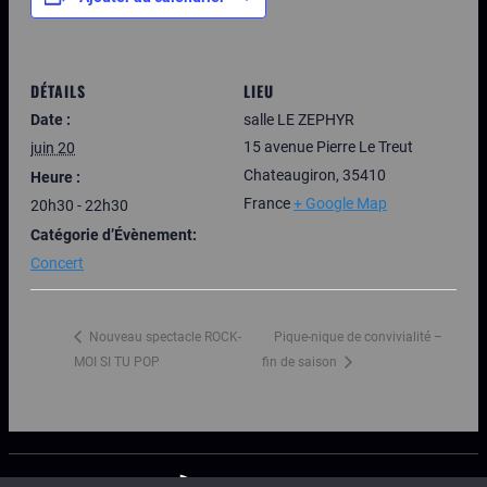
DÉTAILS
LIEU
Date :
salle LE ZEPHYR
15 avenue Pierre Le Treut
juin 20
Chateaugiron
,
35410
Heure :
France
+ Google Map
20h30 - 22h30
Catégorie d’Évènement:
Concert
Nouveau spectacle ROCK-
Pique-nique de convivialité –
MOI SI TU POP
fin de saison