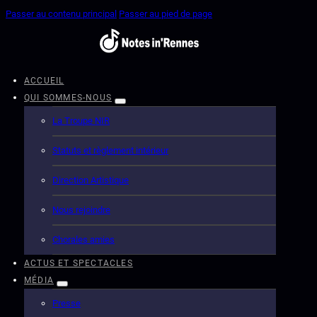
Passer au contenu principal
Passer au pied de page
ACCUEIL
QUI SOMMES-NOUS
La Troupe NIR
Statuts et règlement intérieur
Direction Artistique
Nous rejoindre
Chorales amies
ACTUS ET SPECTACLES
MÉDIA
Presse