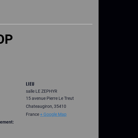
POP
LIEU
salle LE ZEPHYR
15 avenue Pierre Le Treut
Chateaugiron
,
35410
France
+ Google Map
nement: