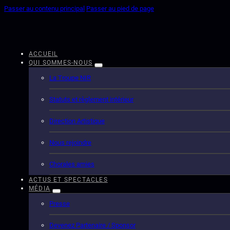
Passer au contenu principal
Passer au pied de page
ACCUEIL
QUI SOMMES-NOUS
La Troupe NIR
Statuts et règlement intérieur
Direction Artistique
Nous rejoindre
Chorales amies
ACTUS ET SPECTACLES
MÉDIA
Presse
Devenez Partenaire / Sponsor