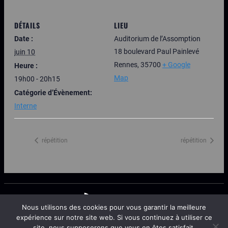
DÉTAILS
LIEU
Date :
Auditorium de l’Assomption
18 boulevard Paul Painlevé
juin 10
Rennes
,
35700
+ Google
Heure :
Map
19h00 - 20h15
Catégorie d’Évènement:
Interne
répétition
répétition
Nous utilisons des cookies pour vous garantir la meilleure
expérience sur notre site web. Si vous continuez à utiliser ce
Création site internet Rennes
©Notes in'Rennes
Politique de confidentialité
site, nous supposerons que vous en êtes satisfait.