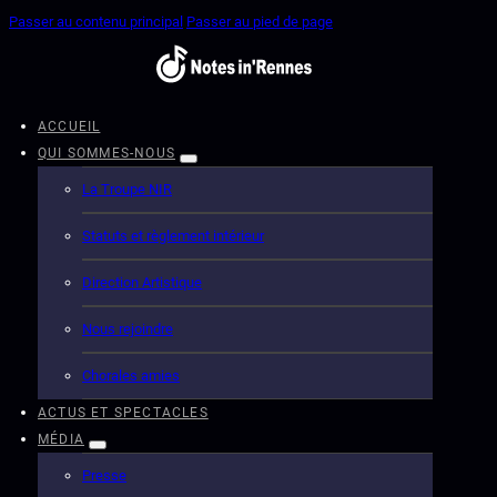
Passer au contenu principal
Passer au pied de page
ACCUEIL
QUI SOMMES-NOUS
La Troupe NIR
Statuts et règlement intérieur
Direction Artistique
Nous rejoindre
Chorales amies
ACTUS ET SPECTACLES
MÉDIA
Presse