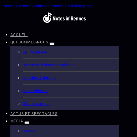
Passer au contenu principal
Passer au pied de page
ACCUEIL
QUI SOMMES-NOUS
La Troupe NIR
Statuts et règlement intérieur
Direction Artistique
Nous rejoindre
Chorales amies
ACTUS ET SPECTACLES
MÉDIA
Presse