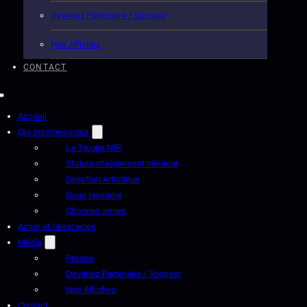
Devenez Partenaire / Sponsor
Nos Affiches
CONTACT
Accueil
Qui sommes-nous
La Troupe NIR
Statuts et règlement intérieur
Direction Artistique
Nous rejoindre
Chorales amies
Actus et Spectacles
Média
Presse
Devenez Partenaire / Sponsor
Nos Affiches
Contact