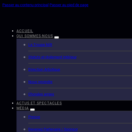
Passer au contenu principal
Passer au pied de page
ACCUEIL
QUI SOMMES-NOUS
La Troupe NIR
Statuts et règlement intérieur
Direction Artistique
Nous rejoindre
Chorales amies
ACTUS ET SPECTACLES
MÉDIA
Presse
Devenez Partenaire / Sponsor