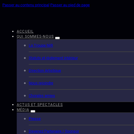
Passer au contenu principal
Passer au pied de page
ACCUEIL
QUI SOMMES-NOUS
La Troupe NIR
Statuts et règlement intérieur
Direction Artistique
Nous rejoindre
Chorales amies
ACTUS ET SPECTACLES
MÉDIA
Presse
Devenez Partenaire / Sponsor