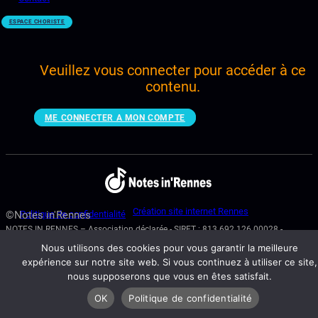
ESPACE CHORISTE
Veuillez vous connecter pour accéder à ce
contenu.
ME CONNECTER A MON COMPTE
Création site internet Rennes
©Notes in'Rennes
Politique de confidentialité
NOTES IN RENNES – Association déclarée - SIRET : 813 692 126 00028 -
N° RNA : W353013075 - 22 BD GEORGES POMPIDOU – 35000 RENNES
Nous utilisons des cookies pour vous garantir la meilleure
expérience sur notre site web. Si vous continuez à utiliser ce site,
nous supposerons que vous en êtes satisfait.
OK
Politique de confidentialité