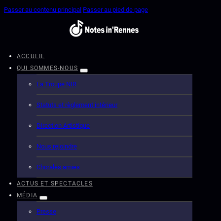
Passer au contenu principal
Passer au pied de page
ACCUEIL
QUI SOMMES-NOUS
La Troupe NIR
Statuts et règlement intérieur
Direction Artistique
Nous rejoindre
Chorales amies
ACTUS ET SPECTACLES
MÉDIA
Presse