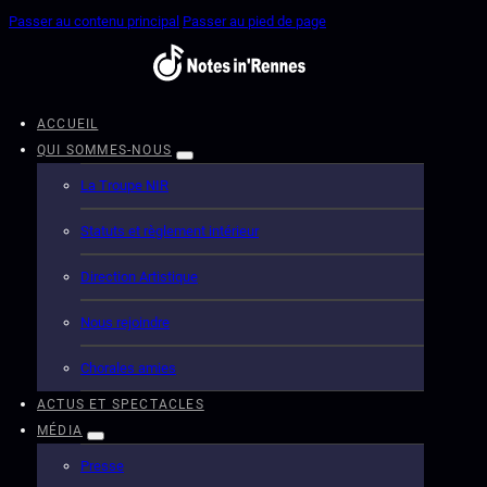
Passer au contenu principal
Passer au pied de page
ACCUEIL
QUI SOMMES-NOUS
La Troupe NIR
Statuts et règlement intérieur
Direction Artistique
Nous rejoindre
Chorales amies
ACTUS ET SPECTACLES
MÉDIA
Presse