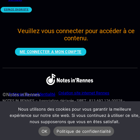
ESPACE CHORISTE
Veuillez vous connecter pour accéder à ce
contenu.
ME CONNECTER A MON COMPTE
Création site internet Rennes
©Notes in'Rennes
Politique de confidentialité
NOTES IN RENNES – Association déclarée - SIRET : 813 692 126 00028 -
N° RNA : W353013075 - 22 BD GEORGES POMPIDOU – 35000 RENNES
Nous utilisons des cookies pour vous garantir la meilleure
expérience sur notre site web. Si vous continuez à utiliser ce site,
nous supposerons que vous en êtes satisfait.
OK
Politique de confidentialité