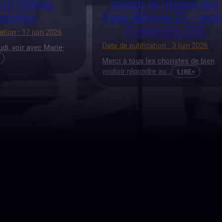
cert Trégueux
concerts de Trégueux pour
eptembre
France Alzheimer 22 – samed
12 septembre 2026
ation : 17 juin 2026
Date de publication : 3 juin 2026
udi, voir avec Marie-
Merci à tous les choristes de bien
vouloir répondre au…
LIRE+