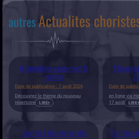
Actualites choriste
autres
Informations concernant la
Réinscript
rentrée
2
Date de publication : 7 août 2026
Date de publica
Découvrez le thème du nouveau
en ligne via He
répertoire
17 août
LIRE+
LIRE
Courrier à destination des
Distributio