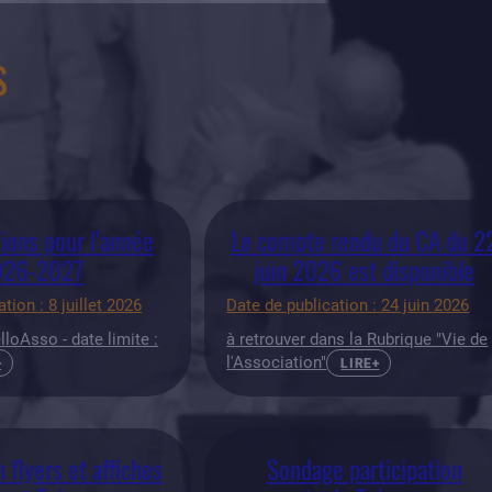
s
ions pour l’année
Le compte rendu du CA du 2
026-2027
juin 2026 est disponible
tion : 8 juillet 2026
Date de publication : 24 juin 2026
lloAsso - date limite :
à retrouver dans la Rubrique "Vie de
l'Association"
+
LIRE+
n flyers et affiches
Sondage participation