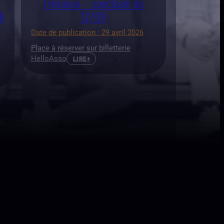
Trégueux – spectacle du
i
12/09
Date de publication : 29 avril 2026
Place à réserver sur billetterie
HelloAsso
LIRE+