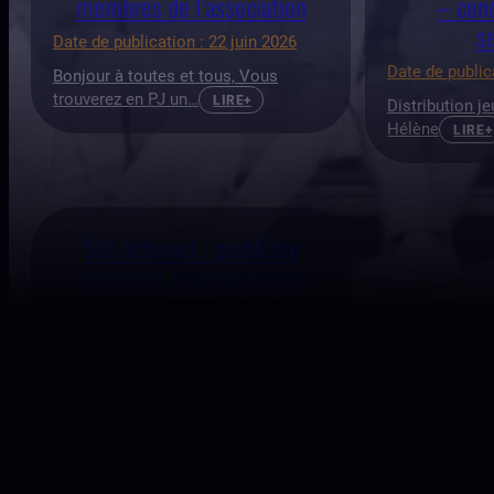
membres de l’association
– con
s
Date de publication : 22 juin 2026
Date de public
Bonjour à toutes et tous, Vous
trouverez en PJ un…
LIRE+
Distribution je
Hélène
LIRE+
Site internet : problème
technique trombinoscope
Date de publication : 11 mars 2026
infos sur problèmes rencontrés du
site
LIRE+
REVENIR À LA LISTE DES ACTUALITÉS