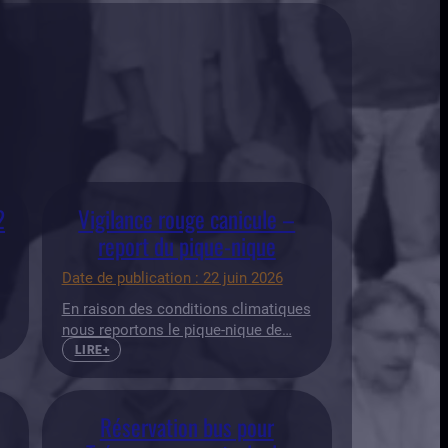
2
Vigilance rouge canicule –
report du pique-nique
Date de publication : 22 juin 2026
En raison des conditions climatiques
nous reportons le pique-nique de…
LIRE+
Réservation bus pour