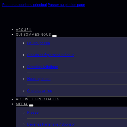
Passer au contenu principal
Passer au pied de page
ACCUEIL
QUI SOMMES-NOUS
La Troupe NIR
Statuts et règlement intérieur
Direction Artistique
Nous rejoindre
Chorales amies
ACTUS ET SPECTACLES
MÉDIA
Presse
Devenez Partenaire / Sponsor