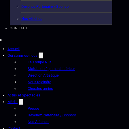
Devenez Partenaire / Sponsor
Nos Affiches
CONTACT
Accueil
Qui sommes-nous
La Troupe NIR
Statuts et règlement intérieur
Direction Artistique
Nous rejoindre
Chorales amies
Actus et Spectacles
Média
Presse
Devenez Partenaire / Sponsor
Nos Affiches
Contact