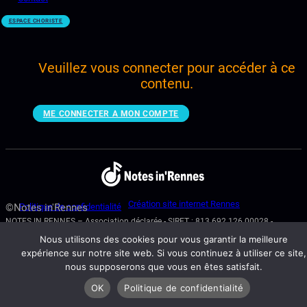
ESPACE CHORISTE
Veuillez vous connecter pour accéder à ce
contenu.
ME CONNECTER A MON COMPTE
Création site internet Rennes
©Notes in'Rennes
Politique de confidentialité
NOTES IN RENNES – Association déclarée - SIRET : 813 692 126 00028 -
N° RNA : W353013075 - 22 BD GEORGES POMPIDOU – 35000 RENNES
Nous utilisons des cookies pour vous garantir la meilleure
expérience sur notre site web. Si vous continuez à utiliser ce site,
nous supposerons que vous en êtes satisfait.
OK
Politique de confidentialité