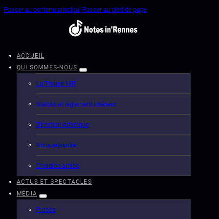
Passer au contenu principal
Passer au pied de page
ACCUEIL
QUI SOMMES-NOUS
La Troupe NIR
Statuts et règlement intérieur
Direction Artistique
Nous rejoindre
Chorales amies
ACTUS ET SPECTACLES
MÉDIA
Presse