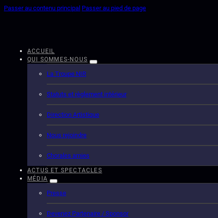
Passer au contenu principal
Passer au pied de page
ACCUEIL
QUI SOMMES-NOUS
La Troupe NIR
Statuts et règlement intérieur
Direction Artistique
Nous rejoindre
Chorales amies
ACTUS ET SPECTACLES
MÉDIA
Presse
Devenez Partenaire / Sponsor