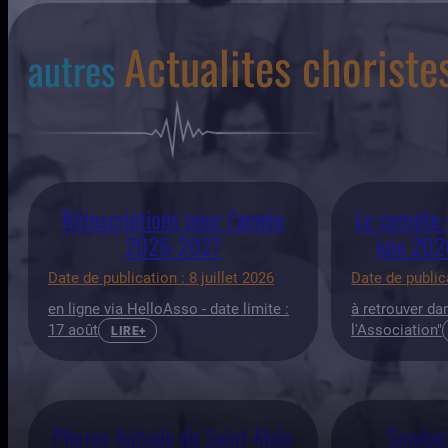
Actualites choriste
autres
Réinscriptions pour l’année
Le compte 
2026-2027
juin 202
Date de publication : 8 juillet 2026
Date de public
en ligne via HelloAsso - date limite :
à retrouver da
17 août
l'Association"
LIRE+
Photos Aubade de Saint-Malo
Sondage