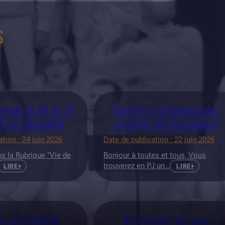
s
rendu du CA du 22
Courrier à destination des
6 est disponible
membres de l’association
ation : 24 juin 2026
Date de publication : 22 juin 2026
ns la Rubrique "Vie de
Bonjour à toutes et tous, Vous
trouverez en PJ un…
LIRE+
LIRE+
 participation
Réservation bus pour