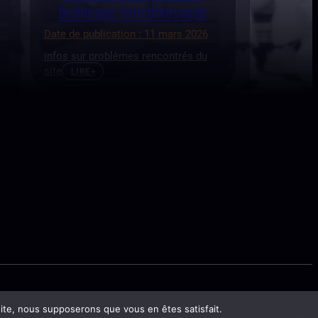
technique trombinoscope
Date de publication : 11 mars 2026
infos sur problèmes rencontrés du
site
LIRE+
 site, nous supposerons que vous en êtes satisfait.