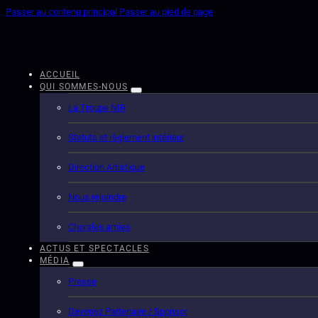
Passer au contenu principal
Passer au pied de page
ACCUEIL
QUI SOMMES-NOUS
La Troupe NIR
Statuts et règlement intérieur
Direction Artistique
Nous rejoindre
Chorales amies
ACTUS ET SPECTACLES
MÉDIA
Presse
Devenez Partenaire / Sponsor