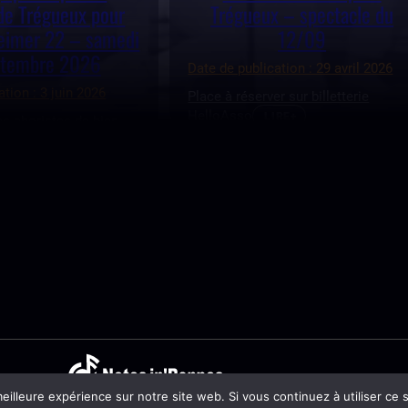
de Trégueux pour
Trégueux – spectacle du
heimer 22 – samedi
12/09
ptembre 2026
Date de publication : 29 avril 2026
ation : 3 juin 2026
Place à réserver sur billetterie
HelloAsso
LIRE+
es choristes de bien
dre au…
LIRE+
eilleure expérience sur notre site web. Si vous continuez à utiliser ce