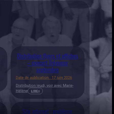
Distribution flyers et affiches
– concert Trégueux
septembre
Date de publication : 17 juin 2026
Distribution jeudi, voir avec Marie-
Hélène
LIRE+
Site internet : problème