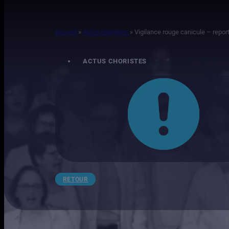
Accueil
»
Actus choristes
»
Vigilance rouge canicule – repor
ACTUS CHORISTES
RETOUR