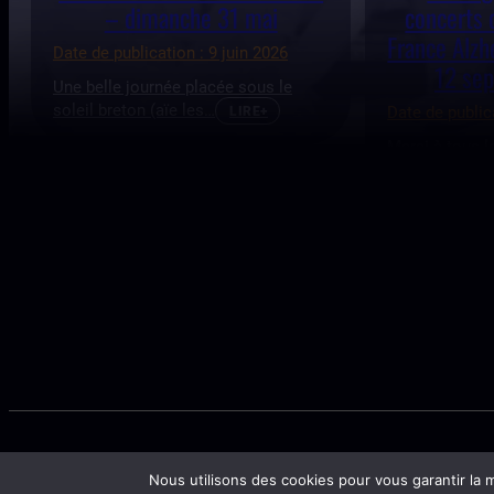
– dimanche 31 mai
concerts 
France Alz
Date de publication : 9 juin 2026
12 se
Une belle journée placée sous le
soleil breton (aïe les…
Date de public
LIRE+
Merci à tous l
vouloir répon
REVENIR À LA LISTE DES ACTUALITÉS
Nous utilisons des cookies pour vous garantir la m
Politique de confidentialité
Création site internet Rennes