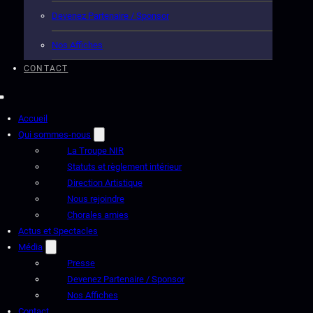
Devenez Partenaire / Sponsor
Nos Affiches
CONTACT
Accueil
Qui sommes-nous
La Troupe NIR
Statuts et règlement intérieur
Direction Artistique
Nous rejoindre
Chorales amies
Actus et Spectacles
Média
Presse
Devenez Partenaire / Sponsor
Nos Affiches
Contact