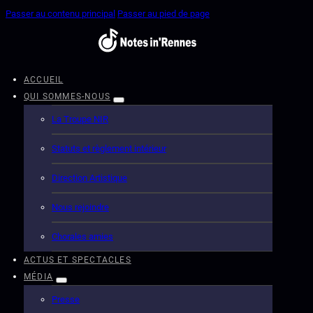
Passer au contenu principal
Passer au pied de page
ACCUEIL
QUI SOMMES-NOUS
La Troupe NIR
Statuts et règlement intérieur
Direction Artistique
Nous rejoindre
Chorales amies
ACTUS ET SPECTACLES
MÉDIA
Presse