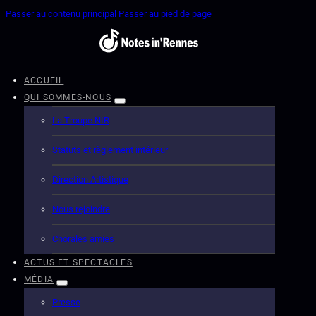
Passer au contenu principal
Passer au pied de page
ACCUEIL
QUI SOMMES-NOUS
La Troupe NIR
Statuts et règlement intérieur
Direction Artistique
Nous rejoindre
Chorales amies
ACTUS ET SPECTACLES
MÉDIA
Presse